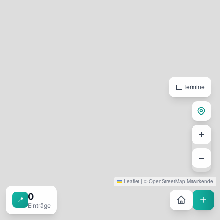
📅
Termine
+
−
Leaflet
|
©
OpenStreetMap
Mitwirkende
0
📍
Einträge