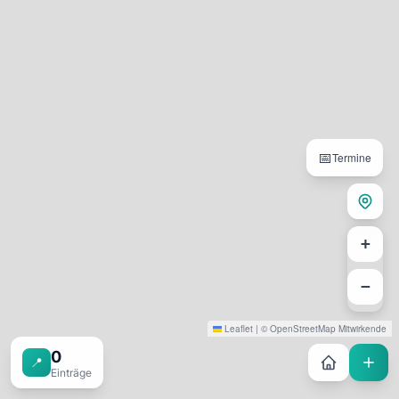
📅
Termine
+
−
Leaflet
|
©
OpenStreetMap
Mitwirkende
0
📍
Einträge